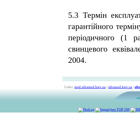
5.3 Термін експлуа
гарантійного термі
періодичного (1 р
свинцевого еквіва
2004.
Links:
med.ultramed.kiev.ua
|
ultramed.kiev.ua
|
ult
de