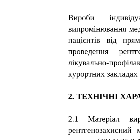
Вироби індивіду
випромінювання мед
пацієнтів від пря
проведення рент
лікувально-профіла
курортних закладах
2. ТЕХНІЧНІ ХА
2.1 Матеріал вир
рентгенозахисний м