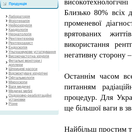
високотехнологіч
Продукція
Близько 80% всіх д
Лабораторія
Фізіотерапія
променевої діагнос
Нейрохірургія
Кардіологія
врятованих житті
Неонатологiя
Рентгентехніка
використання рент
Рентгензахист
Ендоскопія
Ультразвукове устаткування
негативну сторону –
Високочастотна хірургія
Фетальнi монітори і
доплери
Шприцеві насоси
Відсмоктувачі хірургічні
Останнім часом все
Офтальмологія
Мікроскопи
питанням радіацій
Ваги медичні
Медичні меблі
процедур. Для Укра
Оздоровчо-реабілітаційні
установки
Різне
ще більшої ваги в з
Найбільш простим т