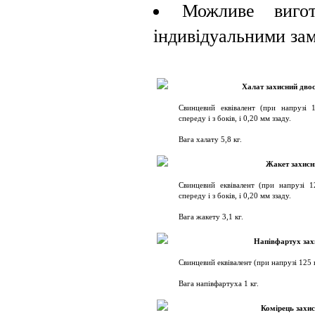
Можливе вигот
індивідуальними за
Халат захисний дво
Свинцевий еквівалент (при напрузі 
спереду і з боків, і 0,20 мм ззаду.
Вага халату 5,8 кг.
Жакет захисн
Свинцевий еквівалент (при напрузі 
спереду і з боків, і 0,20 мм ззаду.
Вага жакету 3,1 кг.
Напівфартух зах
Свинцевий еквівалент (при напрузі 125 
Вага напівфартуха 1 кг.
Комірець захи