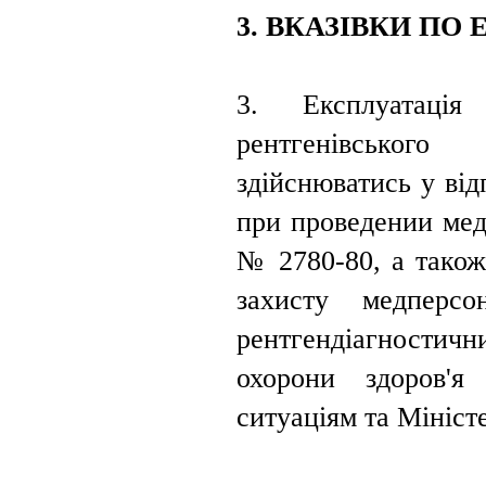
3. ВКАЗІВКИ ПО 
3. Експлуатація
рентгенівськог
здійснюватись у ві
при проведении мед
№ 2780-80, а також
захисту медперс
рентгендіагностичн
охорони здоров'я
ситуаціям та Мініст