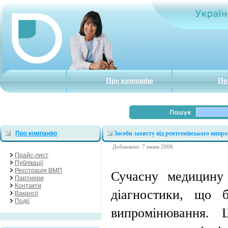
Про компанію
Пр
Про компанію
Засоби захисту від рентгенівського вип
Добавлено: 7 июня 2006
Прайс-лист
Публікації
Реєстрація ВМП
Сучасну медицину 
Партнери
Контакти
діагностики, що б
Вакансії
Події
випромінювання. 