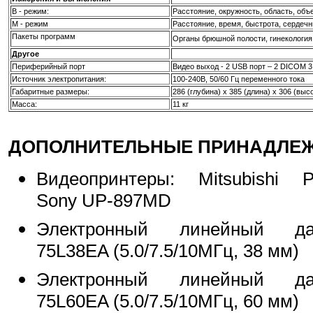
В - режим:
Расстояние, окружность, область, объ
М - режим
Расстояние, время, быстрота, сердечн
Пакеты программ
Органы брюшной полости, гинекология,
Другое
Периферийный порт
Видео выход - 2 USB порт – 2 DICOM 3.
Источник электропитания:
100-240В, 50/60 Гц переменного тока
Габаритные размеры:
286 (глубина) х 385 (длина) х 306 (выс
Масса:
11 кг
ДОПОЛНИТЕЛЬНЫЕ ПРИНАДЛЕЖ
Видеопринтеры: Mitsubishi P
Sony UP-897MD
Электронный линейный да
75L38EA (5.0/7.5/10МГц, 38 мм)
Электронный линейный да
75L60EA (5.0/7.5/10МГц, 60 мм)