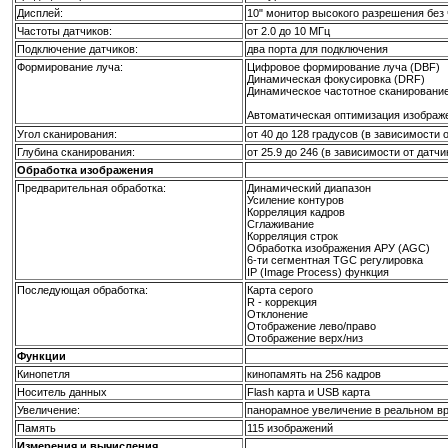
Дисплей:
10" монитор высокого разрешения без
Частоты датчиков:
от 2.0 до 10 МГц
Подключение датчиков:
два порта для подключения
Формирование луча:
Цифровое формирование луча (DBF)
Динамическая фокусировка (DRF)
Динамическое частотное сканировани
Автоматическая оптимизация изображе
Угол сканирования:
от 40 до 128 градусов (в зависимости 
Глубина сканирования:
от 25.9 до 246 (в зависимости от датчи
Обработка изображения
Предварительная обработка:
Динамический диапазон
Усиление контуров
Корреляция кадров
Сглаживание
Корреляция строк
Обработка изображения АРУ (AGC)
6-ти сегментная TGC регулировка
IP (Image Process) функция
Последующая обработка:
Карта серого
R - коррекция
Отклонение
Отображение лево/право
Отображение верх/низ
Функции
Кинопетля
кинопамять на 256 кадров
Носитель данных
Flash карта и USB карта
Увеличение:
панорамное увеличение в реальном вр
Память
115 изображений
Измерения и вычисления