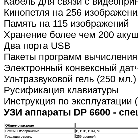
Кабель для связи с видеопри
Кинопетля на 256 изображени
Память на 115 изображений
Хранение более чем 200 акуш
Два порта USB
Пакеты программ вычисления
Электронный конвексный датч
Ультразвуковой гель (250 мл.)
Русификация клавиатуры
Инструкция по эксплуатации (р
УЗИ аппараты DP 6600 - сп
Общее описание
Режимы изображения:
В, В+В, В+М, М
Градации серого:
256 уровней