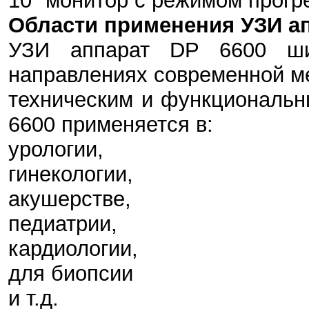
10" монитор с режимом прогр
Области применения УЗИ ап
УЗИ аппарат DP 6600 ши
направлениях современной м
техническим и функциональ
6600 применяется в:
урологии,
гинекологии,
акушерстве,
педиатрии,
кардиологии,
для биопсии
и т.д.